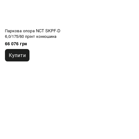
Паркова опора NCT SKPF-D
6,0/175/60 прінт конюшина
66 076 грн
Купити
+380679346496
+380501989690
Контакти
Повна версія сайту
Мапа сайту
© 2014—2026