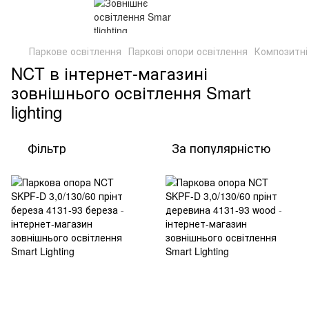
Паркове освітлення
Паркові опори освітлення
Композитні
NCT в інтернет-магазині
зовнішнього освітлення Smart
lighting
Фільтр
За популярністю