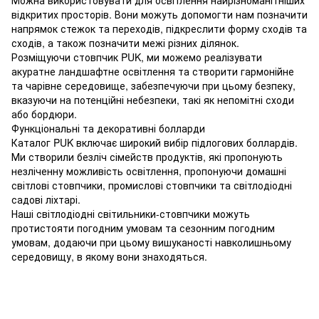
Можна використовувати для освітлення найрізноманітніших
відкритих просторів. Вони можуть допомогти нам позначити
напрямок стежок та переходів, підкреслити форму сходів та
сходів, а також позначити межі різних ділянок.
Розміщуючи стовпчик PUK, ми можемо реалізувати
акуратне ландшафтне освітлення та створити гармонійне
та чарівне середовище, забезпечуючи при цьому безпеку,
вказуючи на потенційні небезпеки, такі як непомітні сходи
або бордюри.
Функціональні та декоративні болларди
Каталог PUK включає широкий вибір підлогових боллардів.
Ми створили безліч сімейств продуктів, які пропонують
незліченну можливість освітлення, пропонуючи домашні
світлові стовпчики, промислові стовпчики та світлодіодні
садові ліхтарі.
Наші світлодіодні світильники-стовпчики можуть
протистояти погодним умовам та сезонним погодним
умовам, додаючи при цьому вишуканості навколишньому
середовищу, в якому вони знаходяться.