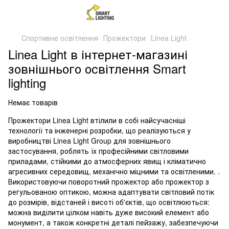
Спортивне освітлення
Прожектори
Linea Light
Linea Light в інтернет-магазині
зовнішнього освітлення Smart
lighting
Немає товарів
Прожектори Linea Light втілили в собі найсучасніші
технології та інженерні розробки, що реалізуються у
виробництві Linea Light Group для зовнішнього
застосування, роблять їх професійними світловими
приладами, стійкими до атмосферних явищ і кліматично
агресивних середовищ, механічно міцними та освітленими. .
Використовуючи поворотний прожектор або прожектор з
регульованою оптикою, можна адаптувати світловий потік
до розмірів, відстаней і висоті об'єктів, що освітлюються:
можна виділити цілком навіть дуже високий елемент або
монумент, а також конкретні деталі пейзажу, забезпечуючи