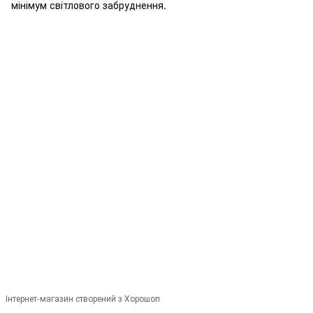
мінімум світлового забруднення.
+380679346496
+380501989690
Контакти
Повна версія сайту
Мапа сайту
© 2014—2026
Сучасне європейське вуличне освітлення
Укр
Рус
Інтернет-магазин створений з Хорошоп