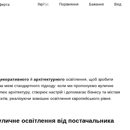
Порівняння
Укр
Рус
Бажання
Вхід
оферта
Спортивне освітлення
Виробники
декоративного
й
архітектурного
освітлення, щоб зробити
а межі стандартного підходу: коли ми пропонуємо вуличне
ює архітектуру, створює настрій і допомагає бізнесу та містам
тів, реалізуючи зовнішнє освітлення європейського рівня.
личне освітлення від постачальника