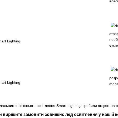
власн
ство
необ
експ
розр
форм
чальник зовнішнього освітлення Smart Lighting, зробили акцент на п
 вирішите замовити зовнішнє лед освітлення у нашій ко