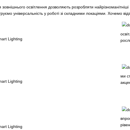
 зовнішнього освітлення дозволяють розробляти найрізноманітніші 
труємо універсальність у роботі зі складними локаціями. Хочемо від
осві
росл
ми с
акце
впро
ріве