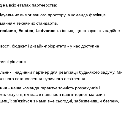
д на всіх етапах партнерства:
відуальних вимог вашого простору, а команда фахівців
иманням технічних стандартів.
realamp
,
Eclatec
,
Ledvance
та інших, що створюють надійне
вості, бюджет і дизайн-пріоритети - у нас доступне
ивні рішення.
льник і надійний партнер для реалізації будь-якого задуму. Ми
нального встановлення вуличного освітлення.
ня - наша команда гарантує точність розрахунків і
мплектуючі, які має в наявності наш інтернет-магазин
цепції: зв'яжіться з нами вже сьогодні, забезпечивши безпеку,