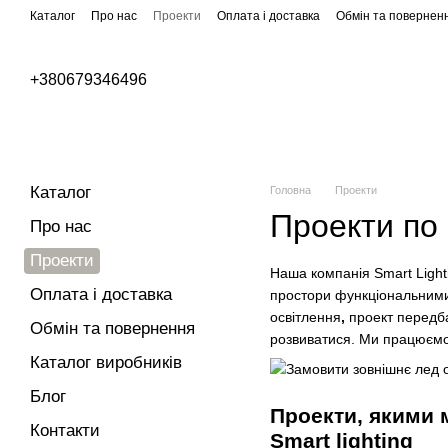
Перейти до основного контенту
Каталог
Про нас
Проекти
Оплата і доставка
Обмін та повернен
Бренди
+380679346496
Вуличне освітлення
Паркове освітлення
Каталог
Головна
Проекти
Проекти по 
Про нас
Проекти
Наша компанія Smart Lighti
Оплата і доставка
простори функціональними
освітлення
,
проект
передба
Обмін та повернення
розвиватися. Ми працюємо 
Каталог виробників
Блог
Проекти, якими 
Контакти
Smart lighting