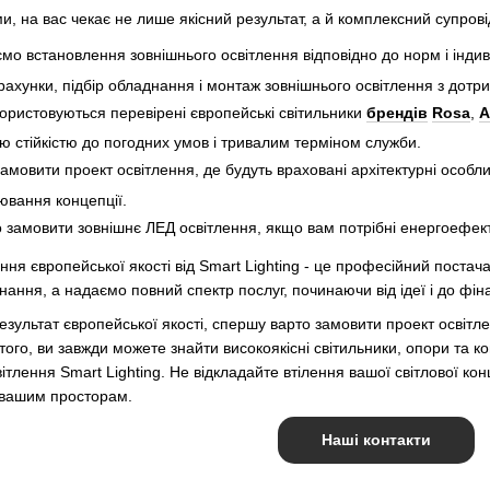
, на вас чекає не лише якісний результат, а й комплексний супрові
мо встановлення зовнішнього освітлення відповідно до норм і інди
рахунки, підбір обладнання і монтаж зовнішнього освітлення з дотр
користовуються перевірені європейські світильники
брендів
Rosa
,
A
ю стійкістю до погодних умов і тривалим терміном служби.
амовити проект освітлення, де будуть враховані архітектурні особли
ювання концепції.
замовити зовнішнє ЛЕД освітлення, якщо вам потрібні енергоефект
ня європейської якості від Smart Lighting - це професійний постача
ання, а надаємо повний спектр послуг, починаючи від ідеї і до фі
зультат європейської якості, спершу варто замовити проект освітлен
ого, ви завжди можете знайти високоякісні світильники, опори та ко
ітлення Smart Lighting. Не відкладайте втілення вашої світлової кон
 вашим просторам.
Наші контакти