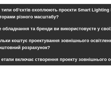
і типи об’єктів охоплюють проєкти Smart Lighting 
торами різного масштабу?
е обладнання та бренди ви використовуєте у своїх
ільки коштує проектування зовнішнього освітлен
оштовний розрахунок?
і етапи включає створення проекту зовнішнього 
Каталог
Клієнтам
Вуличне освітлення
Вхід до кабінету
Паркове освітлення
Каталог