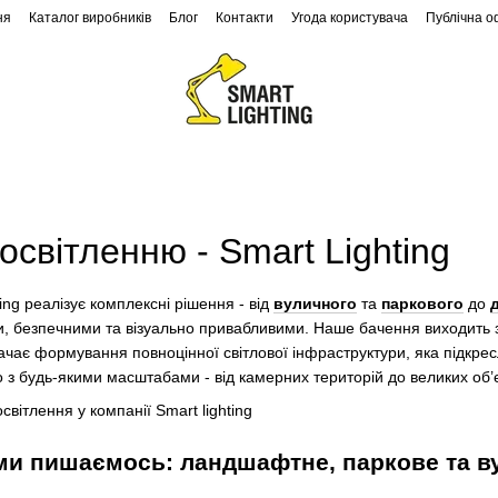
ня
Каталог виробників
Блог
Контакти
Угода користувача
Публічна 
Ландшафтне освітлення
Архітектурне освітлення
освітленню - Smart Lighting
ng реалізує комплексні рішення - від
вуличного
та
паркового
до
, безпечними та візуально привабливими. Наше бачення виходить з
чає формування повноцінної світлової інфраструктури, яка підкресл
з будь-якими масштабами - від камерних територій до великих об’єк
ми пишаємось: ландшафтне, паркове та ву