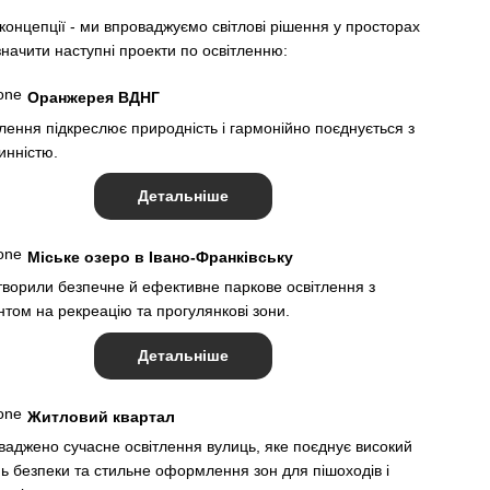
концепції - ми впроваджуємо світлові рішення у просторах
значити наступні проекти по освітленню:
Оранжерея ВДНГ
тлення підкреслює природність і гармонійно поєднується з
инністю.
Детальніше
Міське озеро в Івано-Франківську
творили безпечне й ефективне паркове освітлення з
нтом на рекреацію та прогулянкові зони.
Детальніше
Житловий квартал
ваджено сучасне освітлення вулиць, яке поєднує високий
нь безпеки та стильне оформлення зон для пішоходів і