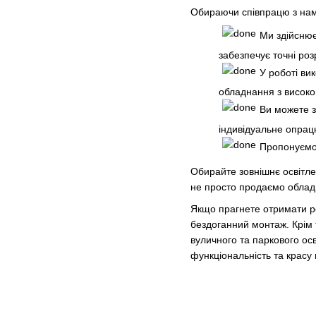
Обираючи співпрацю з нами
Ми здійснює
забезпечує точні роз
У роботі ви
обладнання з високо
Ви можете з
індивідуальне опрац
Пропонуємо 
Обирайте зовнішнє освітлен
не просто продаємо обладн
Якщо прагнете отримати ре
бездоганний монтаж. Крім т
вуличного та паркового осв
функціональність та красу