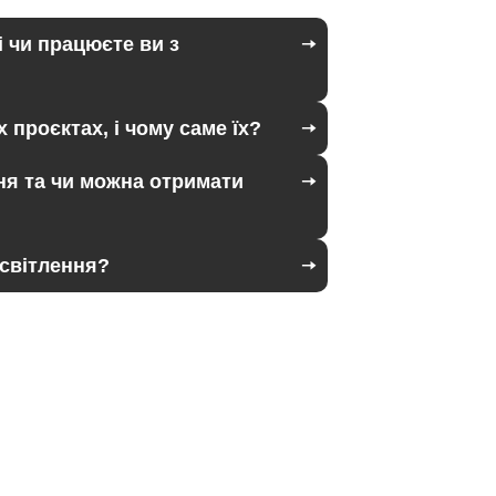
і чи працюєте ви з
 проєктах, і чому саме їх?
ня та чи можна отримати
освітлення?
Контактна інформація
+380679346496
+380679346496
+380501989690
+380679346496