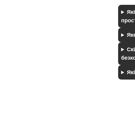
Як
прос
Як
Ск
безк
Як
© 2014—2026
Сучасне європейське вуличне освітлення