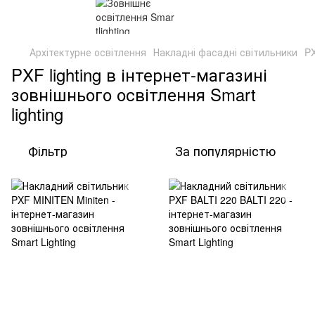
Архітектурне освітлення
Накладні фасадні світильники
PX
PXF lighting в інтернет-магазині
зовнішнього освітлення Smart
lighting
Фільтр
За популярністю