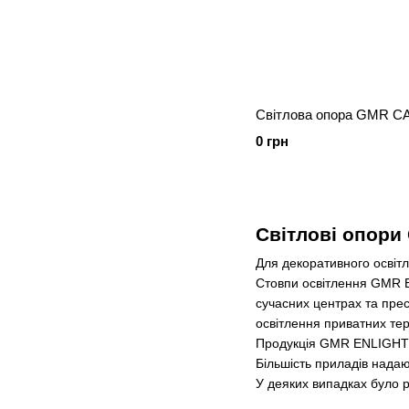
Світлова опора GMR 
0 грн
Світлові опори
Для декоративного освітл
Стовпи освітлення GMR En
сучасних центрах та прес
освітлення приватних тери
Продукція GMR ENLIGHTS
Більшість приладів надаю
У деяких випадках було 