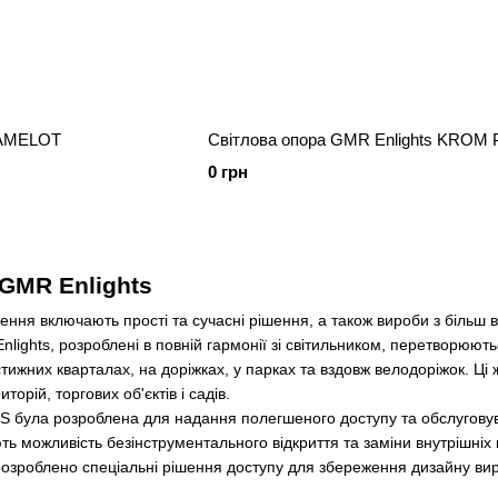
CAMELOT
Світлова опора GMR Enlights 
0 грн
 GMR Enlights
ення включають прості та сучасні рішення, а також вироби з більш
lights, розроблені в повній гармонії зі світильником, перетворюют
тижних кварталах, на доріжках, у парках та вздовж велодоріжок. Ці
торій, торгових об'єктів і садів.
 була розроблена для надання полегшеного доступу та обслугову
ть можливість безінструментального відкриття та заміни внутрішніх 
розроблено спеціальні рішення доступу для збереження дизайну ви