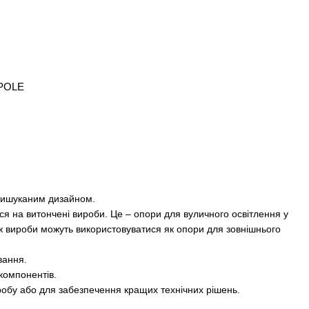
KROM POLE
 вишуканим дизайном.
ься на витончені вироби. Це – опори для вуличного освітлення у
 ж вироби можуть використовуватися як опори для зовнішнього
вання.
компонентів.
робу або для забезпечення кращих технічних рішень.