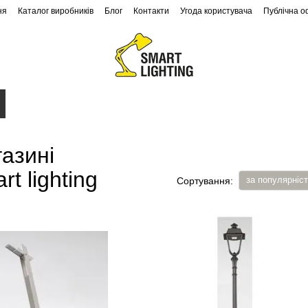
ня
Каталог виробників
Блог
Контакти
Угода користувача
Публічна 
Ландшафтне освітлення
Архітектурне освітлення
газині
t lighting
за популярніс
Сортування: