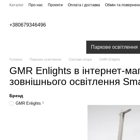
Перейти до основного контенту
Каталог
Про нас
Проекти
Оплата і доставка
Обмін та повернен
Бренди
+380679346496
Вуличне освітлення
Паркове освітлення
Головна
Паркове освітлення
Світлові опори
GMR Enlights
GMR Enlights в інтернет-ма
зовнішнього освітлення Smar
Бренд
GMR Enlights
8