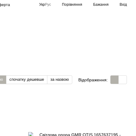
Порівняння
Укр
Рус
Бажання
Вхід
оферта
Спортивне освітлення
Виробники
тю
спочатку дешевше
за назвою
Відображення: