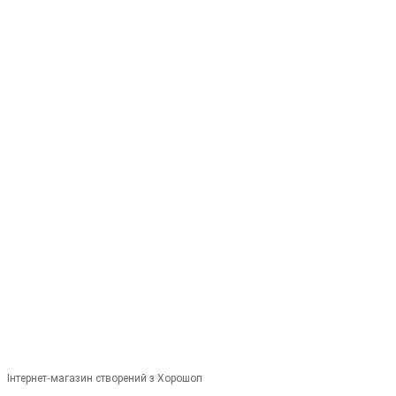
+380679346496
+380501989690
Контакти
Повна версія сайту
Мапа сайту
© 2014—2026
Сучасне європейське вуличне освітлення
Укр
Рус
Інтернет-магазин створений з Хорошоп