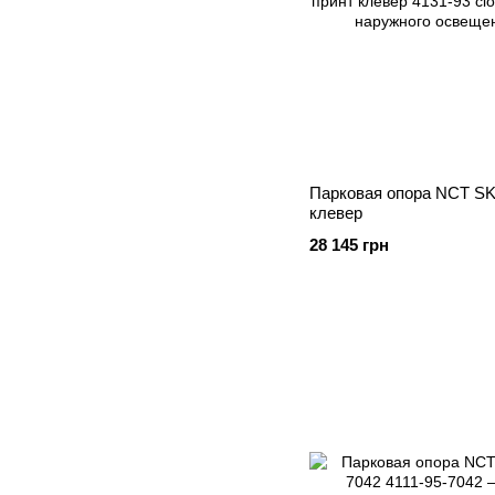
Парковая опора NCT SKP
клевер
28 145 грн