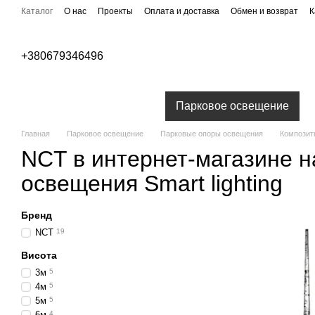
Перейти к основному контенту
Каталог
О нас
Проекты
Оплата и доставка
Обмен и возврат
К
Публичная оферта
Бренды
+380679346496
Уличное освещение
Парковое освещение
Главная
Парковое освещение
Парковые опоры освещения
Композит
NCT в интернет-магазине н
освещения Smart lighting
Бренд
NCT
19
Висота
3м
5
4м
5
5м
5
6м
4