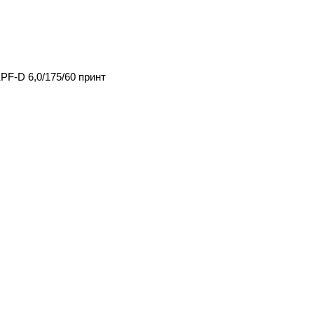
F-D 6,0/175/60 принт
Каталог
Клиентам
Уличное освещение
Вход в личный кабинет
Парковое освещение
Каталог
Ландшафтное освещение
О нас
Архитектурное освещение
Проекты
Спортивное освещение
Оплата и доставка
Производители
Обмен и возврат