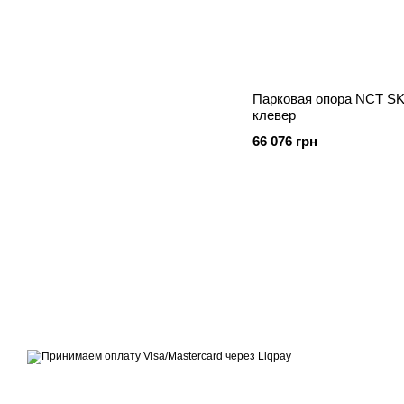
Парковая опора NCT SKP
клевер
66 076 грн
© 2014—2026
Современное европейское уличное освещение
Принимаем к оплате
Мобильная версия