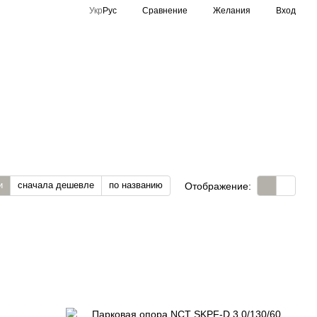
Сравнение
Укр
Рус
Желания
Вход
Спортивное освещение
Производители
и
сначала дешевле
по названию
Отображение: