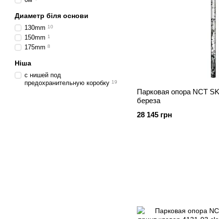
Диаметр біля основи
130mm
10
150mm
1
175mm
8
Ніша
с нишей под
предохранительную коробку
19
Парковая опора NCT SKP
береза
28 145 грн