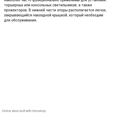
торшерных или консольных светильников; а также
прожекторов. В нижней части опоры располагается лючок,
закрывающийся накладной крышкой, который необходим
для обслуживания.
+380679346496
+380501989690
Контакты
Полная версия сайта
Карта сайта
© 2014—2026
Современное европейское уличное освещение
Укр
Рус
Online store built with Horoshop