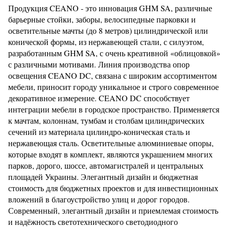
Продукция CEANO - это инновация GHM SA, различные
барьерные стойки, заборы, велосипедные парковки и
осветительные мачты (до 8 метров) цилиндрической или
конической формы, из нержавеющей стали, с силуэтом,
разработанным GHM SA, с очень креативной «облицовкой»
с различными мотивами. Линия производства опор
освещения CEANO DC, связана с широким ассортиментом
мебели, приносит городу уникальное и строго современное
декоративное измерение. CEANO DC способствует
интеграции мебели в городское пространство. Применяется
к мачтам, колоннам, тумбам и столбам цилиндрических
сечений из материала цилиндро-коническая сталь и
нержавеющая сталь. Осветительные алюминиевые опоры,
которые входят в комплект, являются украшением многих
парков, дорого, шоссе, автомагистралей и центральных
площадей Украины. Элегантный дизайн и бюджетная
стоимость для бюджетных проектов и для инвестиционных
вложений в благоустройство улиц и дорог городов.
Современный, элегантный дизайн и приемлемая стоимость
и надёжность светотехнического светодиодного