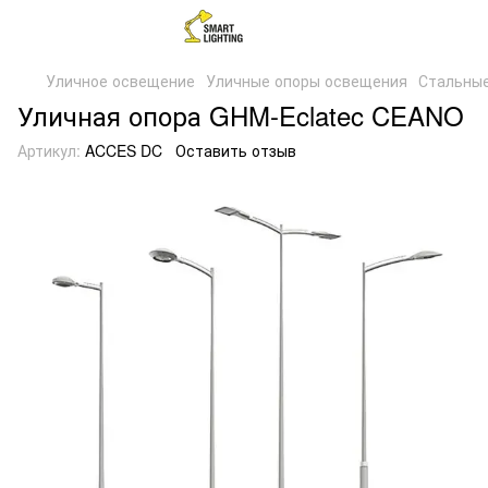
Уличное освещение
Уличные опоры освещения
Стальные
Уличная опора GHM-Eclatec CEANO
Артикул:
ACCES DC
Оставить отзыв