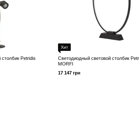
Хит
столбик Petridis
Светодиодный световой столбик Petri
MORFI
17 147 грн
Каталог
Клиентам
Уличное освещение
Вход в личный кабинет
Парковое освещение
Каталог
Ландшафтное освещение
О нас