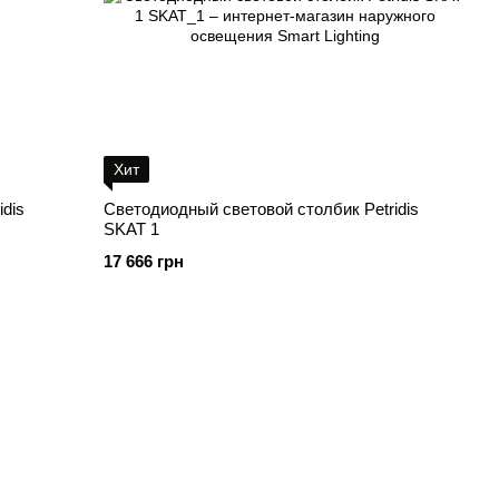
Хит
dis
Светодиодный световой столбик Petridis
SKAT 1
17 666 грн
Контактная информация
+380679346496
+380679346496
+380501989690
+380679346496
skype
Перезвонить вам?