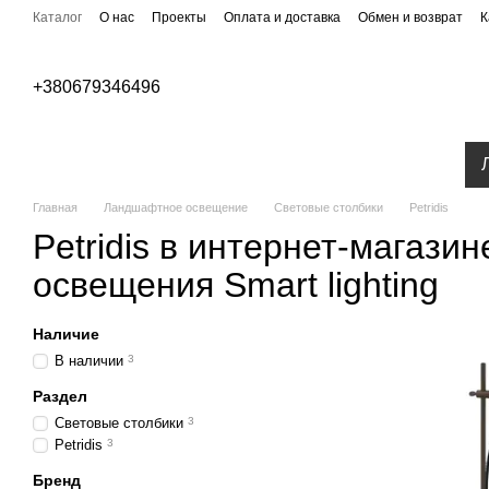
Перейти к основному контенту
Каталог
О нас
Проекты
Оплата и доставка
Обмен и возврат
К
Публичная оферта
Бренды
+380679346496
Уличное освещение
Парковое освещение
Главная
Ландшафтное освещение
Световые столбики
Petridis
Petridis в интернет-магази
освещения Smart lighting
Наличие
В наличии
3
Раздел
Световые столбики
3
Petridis
3
Бренд