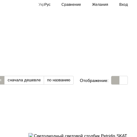
Сравнение
Укр
Рус
Желания
Вход
Спортивное освещение
Производители
и
сначала дешевле
по названию
Отображение: