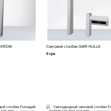
R KROM
Световой столбик GMR HULLA
0 грн