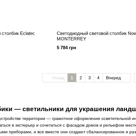
 столбик Eclatec
Светодиодный световой столбик Now
MONTERREY
5 784 грн
Назад
1
2
3
4
Вперед
бики — светильники для украшения ланд
оустройстве территории — грамотное оформление осветительной и
ться в экстерьер и сочетаться с фасадом домов и рельефом местн
ыми приборами, и все вместе они создают сбалансированное и р