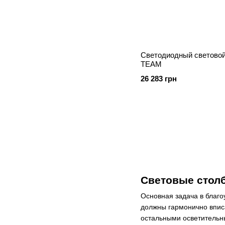
Светодиодный световой
TEAM
26 283 грн
Световые стол
Основная задача в благ
должны гармонично вписа
остальными осветительн