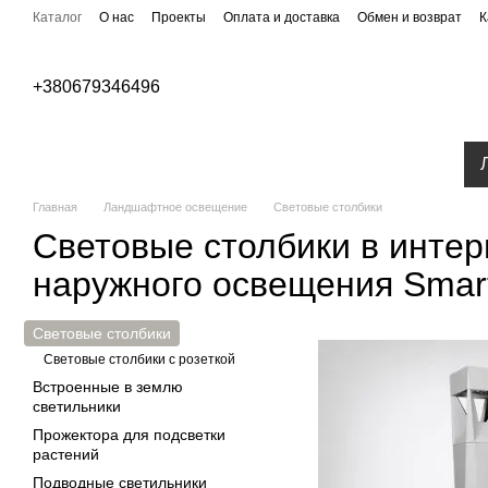
Перейти к основному контенту
Каталог
О нас
Проекты
Оплата и доставка
Обмен и возврат
К
Публичная оферта
Бренды
+380679346496
Уличное освещение
Парковое освещение
Главная
Ландшафтное освещение
Световые столбики
Световые столбики в интер
наружного освещения Smart 
Световые столбики
Световые столбики с розеткой
Встроенные в землю
светильники
Прожектора для подсветки
растений
Подводные светильники