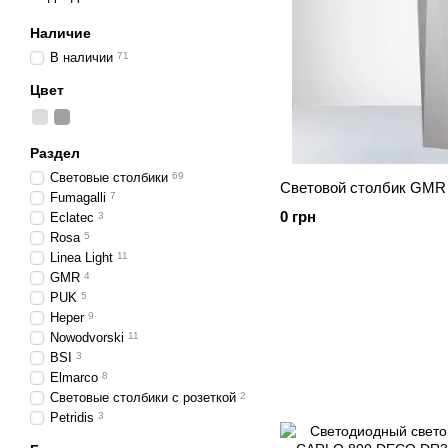
Наличие
В наличии
71
Цвет
Раздел
Световые столбики
69
Световой столбик GM
Fumagalli
7
0 грн
Eclatec
3
Rosa
5
Linea Light
11
GMR
4
PUK
5
Heper
9
Nowodvorski
11
BSI
3
Elmarco
8
Световые столбики с розеткой
2
Petridis
3