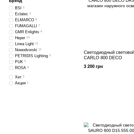
Бренд
BSI
3
Eclatec
3
ELMARCO
8
FUMAGALLI
7
GMR Enlights
4
Heper
10
Linea Light
11
Nowodvorski
11
Светодиодный световой 
PETRIDIS Lighting
3
CARLO 800 DECO
PUK
5
3 200 грн
ROSA
6
Хит
5
Акция
1