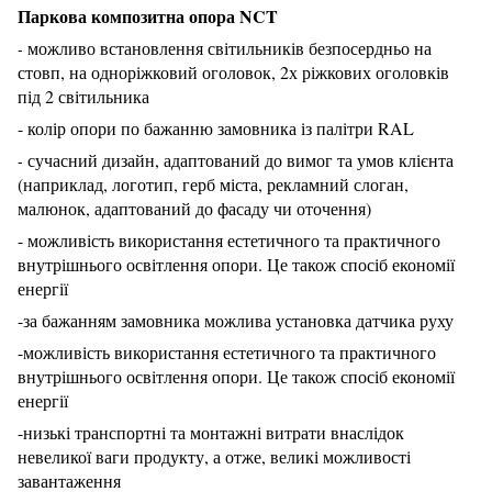
Паркова композитна опора NCT
можливо встановлення світильників безпосердньо на
-
стовп, на одноріжковий оголовок, 2х ріжкових оголовків
під 2 світильника
- колір опори по бажанню замовника із палітри RAL
сучасний дизайн, адаптований до вимог та умов клієнта
-
(наприклад, логотип, герб міста, рекламний слоган,
малюнок, адаптований до фасаду чи оточення)
- можливість використання естетичного та практичного
внутрішнього освітлення опори. Це також спосіб економії
енергії
-за бажанням замовника можлива установка датчика руху
-можливість використання естетичного та практичного
внутрішнього освітлення опори. Це також спосіб економії
енергії
-низькі транспортні та монтажні витрати внаслідок
невеликої ваги продукту, а отже, великі можливості
завантаження