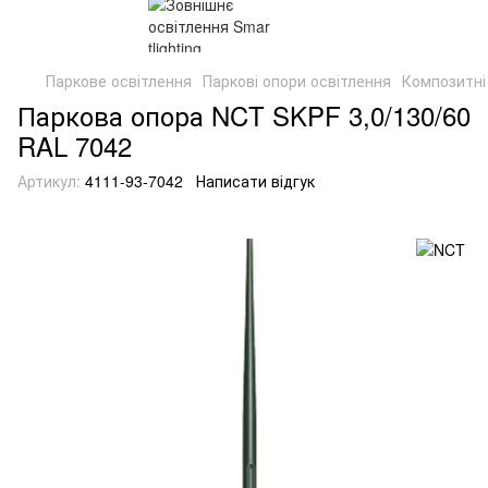
Паркове освітлення
Паркові опори освітлення
Композитні
Паркова опора NCT SKPF 3,0/130/60
RAL 7042
Артикул:
4111-93-7042
Написати відгук