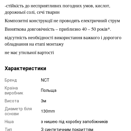
-стійкість до несприятливих погодних умов, кислот,
дорожньої солі, сечі тварин
Композитні конструкції не проводять електричний струм
Виняткова довговічність – приблизно 40 – 50 років*.
відсутність необхідності використання важкого і дорогого
обладнання на етапі монтажу
не має утильної вартості
Характеристики
Бренд
NCT
Країна
Польща
виробник
Висота
3м
Диаметр біля
130mm
основи
Ніша
з нишею під коробку запобіжників
Тип
З синтетичним покриттям