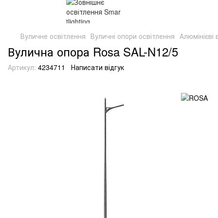
Вуличне освітлення
Вуличні опори освітлення
Алюмінієві 
Вулична опора Rosa SAL-N12/5
Артикул:
4234711
Написати відгук