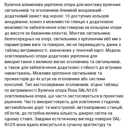
Вулична алюмінієва укріплена опора для монтажу вуличних
світильників та оголовників Алюміній анодований -
додатковий захист від корозії: 10 доступних кольорів
анодування, кожен з можливістю глянцю з додатковою
можливістю забезпечення еластомером за кольором опори
до висоти за бажанням клієнта). Монтаж світильника:
безпосередньо на опорі, світильники з кріпленням ø60 мм з
параметрами ваги та поверхні, які не перевищують даних з
таблиці витриманості, зазначених у технічній карті. Модель
освітлювальної опори додатково укріплена для
використання з великою вагою оголовника та світильників,
а також для забезпечення додаткової стійкості до вітрових
навантажень. Можливе кріплення світильників та
прожекторів до 4х штук на оголовники або системи
консолей. Тип застосовуваних оголовників: згідно таблиці
по витриманості Вулична опора Rosa SAL-N12/5
освітлювальна опора, що часто застосовується в проектних
рішеннях. Часто використовують для освітлення стадіонів,
автомобільних доріг та магістралей, автозаправних станцій,
об'єктів, де потрібна велика кількість джерел світла на
одному стовпі. Завдяки естетичному вигляду поверхні SAL-
N12/5 вона вдало вписується в сучасну архітектуру та