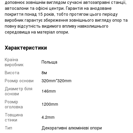
доповнює зовнішнім виглядом сучасні автозаправні станції,
автосалони та офісні центри. Гарантія на анодоване
покриття понад 15 років, тобто протягом цього періоду
виробник гарантує збереження зовнішнього вигляду опор та
повну відсутність видимого впливу навколишнього
середовища на матеріал опори.
Характеристики
Країна
Польща
виробник
Висота
8м
Розмір основи
320mm*320mm
Диаметр біля
146mm
основи
Розмір
1200mm
оголовка
Товщина
4.2mm
стінки
Тип
Декоративні алюмінієві опори