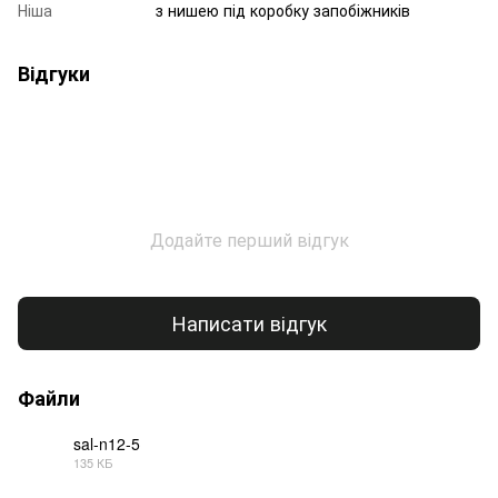
Ніша
з нишею під коробку запобіжників
Відгуки
Додайте перший відгук
Написати відгук
Файли
sal-n12-5
135 КБ
PDF