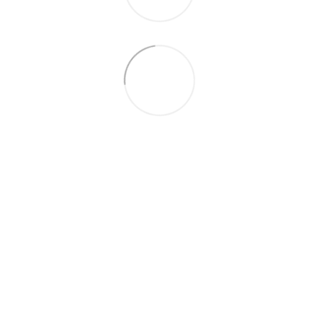
+380679346496
+380501989690
Контакти
Повна версія сайту
Мапа сайту
© 2014—2026
Сучасне європейське вуличне освітлення