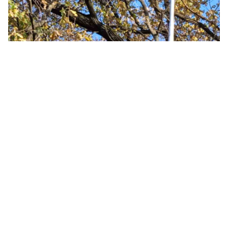
+380679346496
+380501989690
Контакти
Повна версія сайту
Мапа сайту
© 2014—2026
Сучасне європейське вуличне освітлення
Укр
Рус