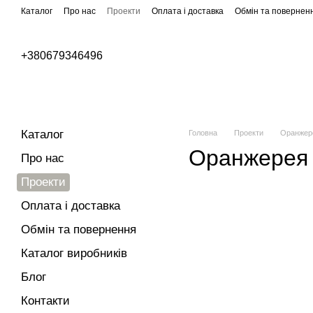
Перейти до основного контенту
Каталог
Про нас
Проекти
Оплата і доставка
Обмін та повернен
Бренди
+380679346496
Вуличне освітлення
Паркове освітлення
Каталог
Головна
Проекти
Оранжер
Оранжерея
Про нас
Проекти
Оплата і доставка
Обмін та повернення
Каталог виробників
Блог
Контакти