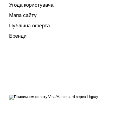
Угода користувача
Мапа сайту
Публічна оферта
Бренди
© 2014—2026
Сучасне європейське вуличне освітлення
Приймаємо до оплати
Мобільна версія