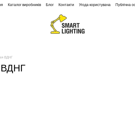
ня
Каталог виробників
Блог
Контакти
Угода користувача
Публічна 
Ландшафтне освітлення
Архітектурне освітлення
ея ВДНГ
 ВДНГ