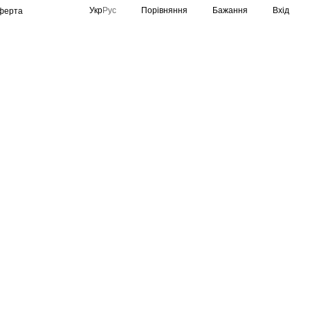
Порівняння
Укр
Рус
Бажання
Вхід
оферта
Спортивне освітлення
Виробники