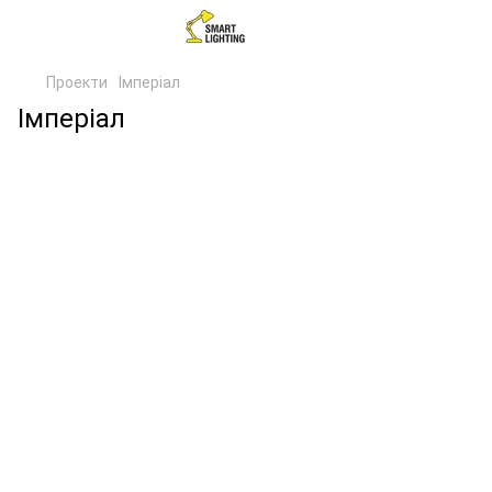
Проекти
Імперіал
Імперіал