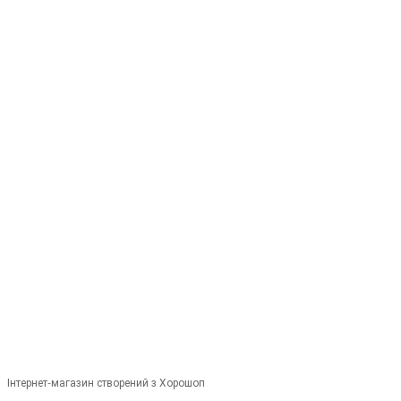
+380679346496
+380501989690
Контакти
Повна версія сайту
Мапа сайту
© 2014—2026
Сучасне європейське вуличне освітлення
Укр
Рус
Інтернет-магазин створений з Хорошоп