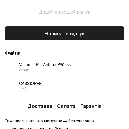
Додайте перший відгук
Написати відгук
Файли
Valmont_PL_AntaresP60_kk
0.6 МБ
PDF
CASSIOPEE
1 МБ
PDF
Доставка
Оплата
Гарантія
Самовивіз з нашого магазину — безкоштовно.
«Нововю поштою» по Україні