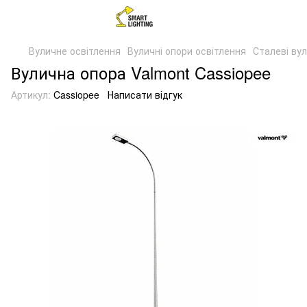
Вуличне освітлення
Вуличні опори освітлення
Сталеві вул
Вулична опора Valmont Cassiopee
Артикул:
Cassiopee
Написати відгук