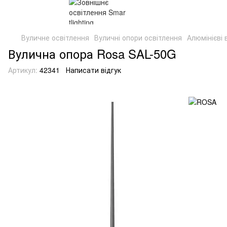
Вуличне освітлення
Вуличні опори освітлення
Алюмінієві 
Вулична опора Rosa SAL-50G
Артикул:
42341
Написати відгук