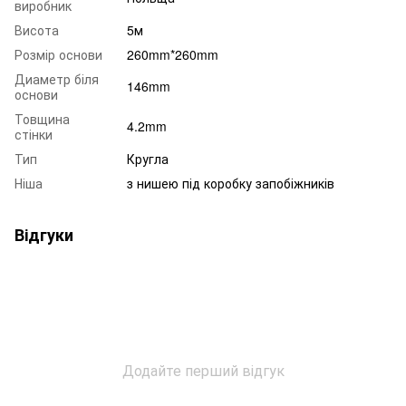
виробник
Висота
5м
Розмір основи
260mm*260mm
Диаметр біля
146mm
основи
Товщина
4.2mm
стінки
Тип
Кругла
Ніша
з нишею під коробку запобіжників
Відгуки
Додайте перший відгук