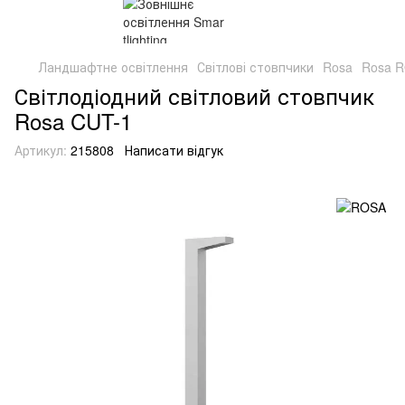
Ландшафтне освітлення
Світлові стовпчики
Rosa
Rosa 
Світлодіодний світловий стовпчик
Rosa CUT-1
Артикул:
215808
Написати відгук