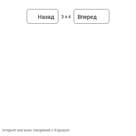
Назад
Вперед
3
з 4
+380679346496
+380501989690
Контакти
Повна версія сайту
Мапа сайту
© 2014—2026
Сучасне європейське вуличне освітлення
Укр
Рус
Інтернет-магазин створений з Хорошоп