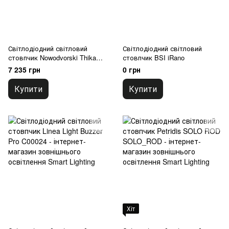
Світлодіодний світловий
Світлодіодний світловий
стовпчик Nowodvorski Thika
стовпчик BSI iRano
Led
7 235 грн
0 грн
Купити
Купити
Хіт