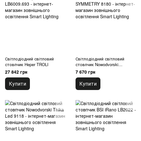
Світлодіодний світловий
Світлодіодний світловий
стовпчик Heper TROLI
стовпчик Nowodvorski
SYMMETRY
27 842 грн
7 670 грн
Купити
Купити