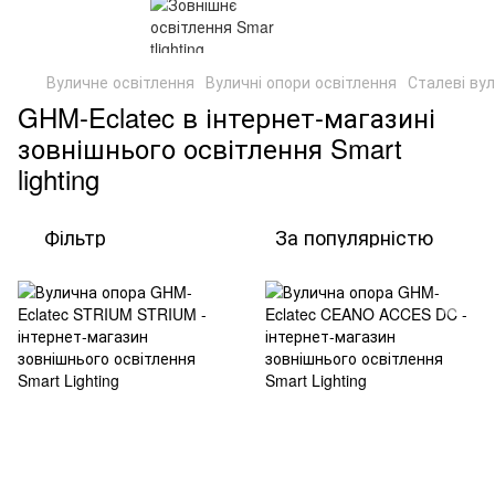
Вуличне освітлення
Вуличні опори освітлення
Сталеві вул
GHM-Eclatec в інтернет-магазині
зовнішнього освітлення Smart
lighting
Фільтр
За популярністю