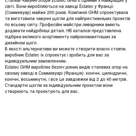
Сталеві чавунні опори Eclatec GHM є одними з найкращих у
світі. Вони виробляються на заводі Eclatec у Франції
(Соммевуар) майже 200 років. Компанія GHM спроектувала
та виготовила чавунні щогли для найпрестижніших проектів
по всьому світу. Професійні майстри-ливарники вміють
додавати найдрібніші деталі. НВ каталозі представлена ​​
підбірка великого асортименту найрізноманітніших за
дизайном щогл.
В якості альтернативи ви можете створити власні стовпи,
виробник Eclatec їх спроектує і зробить для вас за
індивідуальним замовленням.
Eclatec GHM виробляє безліч різних видів сталевих опор на
своєму заводі в Соммевуарі (Франція): конічні, циліндричні,
конічні, восьмикутні, і все це завдовжки від 2 до 40 метрів.
Стандартні щогли за індивідуальним проектом вони
створюють та проектують для вас.
+380679346496
+380501989690
Контакти