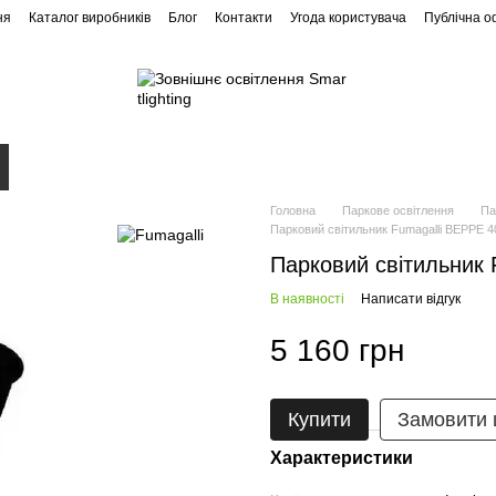
ня
Каталог виробників
Блог
Контакти
Угода користувача
Публічна 
Ландшафтне освітлення
Архітектурне освітлення
Головна
Паркове освітлення
Па
Парковий світильник Fumagalli BEPPE 4
Парковий світильник 
В наявності
Написати відгук
5 160 грн
Купити
Замовити
Характеристики