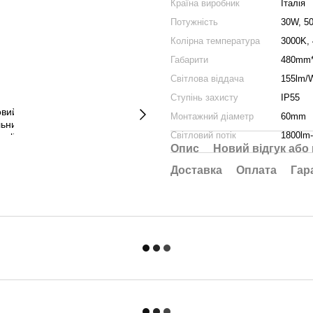
Країна виробник
Італія
Потужність
30W, 5
Колірна температура
3000K,
Габарити
480mm
Світлова віддача
155lm/
Ступінь захисту
IP55
Монтажний діаметр
60mm
Світловий потік
1800lm
Опис
Новий відгук або
Доставка
Оплата
Гар