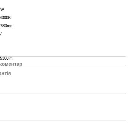
0W
 4000K
*680mm
W
-5300lm
 коментар
антія