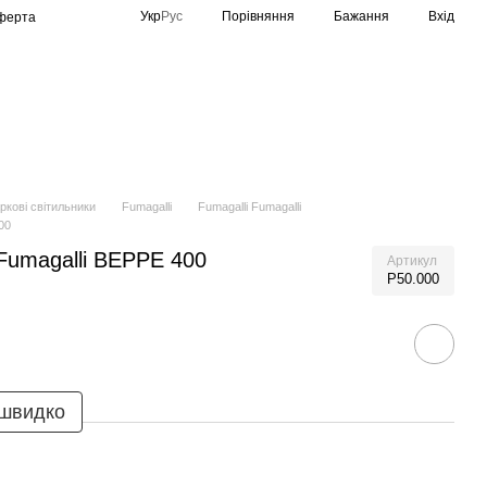
Порівняння
Укр
Рус
Бажання
Вхід
оферта
Спортивне освітлення
Виробники
ркові світильники
Fumagalli
Fumagalli Fumagalli
00
Fumagalli BEPPE 400
Артикул
P50.000
 швидко