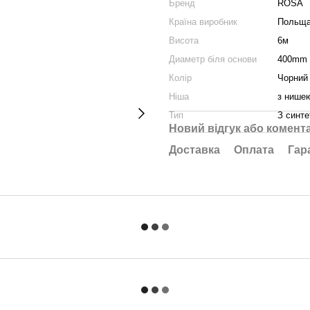
Бренд
ROSA
Країна виробник
Польщ
Висота
6м
Диаметр біля основи
400mm
Колір
Чорний
Ніша
з нишею
Тип
З синт
Новий відгук або комент
Доставка
Оплата
Гар