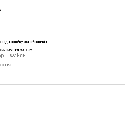
а
 під коробку запобіжників
етичним покриттям
ар
Файли
антія