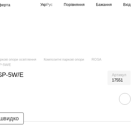
Порівняння
Укр
Рус
Бажання
Вхід
оферта
Спортивне освітлення
Виробники
ркові опори освітлення
Композитні паркові опори
ROSA
P-5W/E
SP-5W/E
Артикул
17551
 швидко