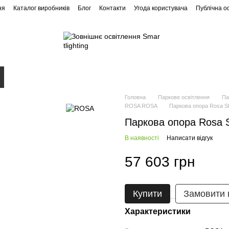
ня
Каталог виробників
Блог
Контакти
Угода користувача
Публічна 
Ландшафтне освітлення
Архітектурне освітлення
Головна
Паркове освітлення
Па
ROSA ROSA
Паркова опора Rosa S
Паркова опора Rosa 
В наявності
Написати відгук
57 603 грн
Купити
Замовити
Характеристики