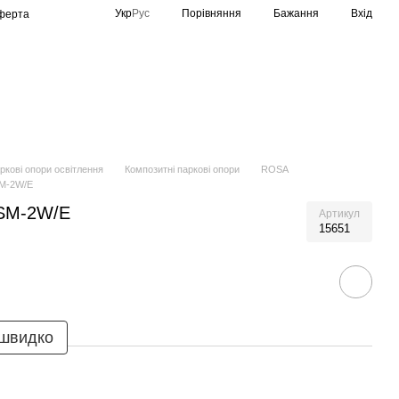
Порівняння
Укр
Рус
Бажання
Вхід
оферта
Спортивне освітлення
Виробники
ркові опори освітлення
Композитні паркові опори
ROSA
SM-2W/E
 SM-2W/E
Артикул
15651
 швидко