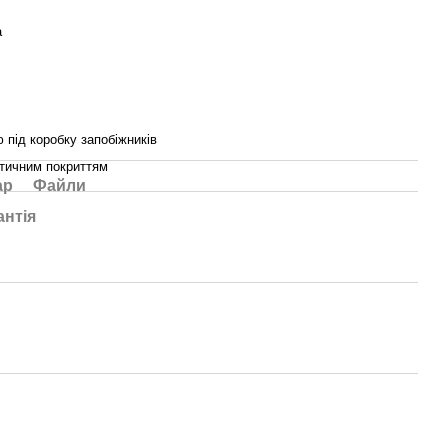
а
 під коробку запобіжників
етичним покриттям
ар
Файли
антія