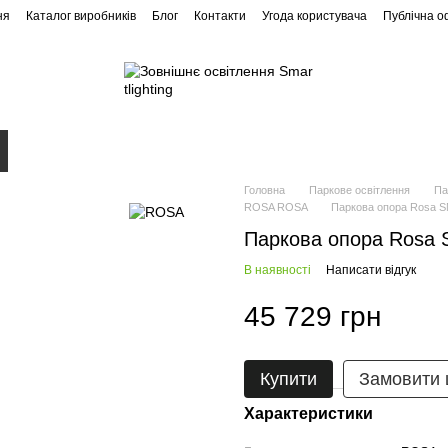
ня
Каталог виробників
Блог
Контакти
Угода користувача
Публічна 
Ландшафтне освітлення
Архітектурне освітлення
Головна
Паркове освітлення
Па
ROSA ROSA
Паркова опора Rosa 
Паркова опора Rosa
В наявності
Написати відгук
45 729 грн
Купити
Замовити
Характеристики