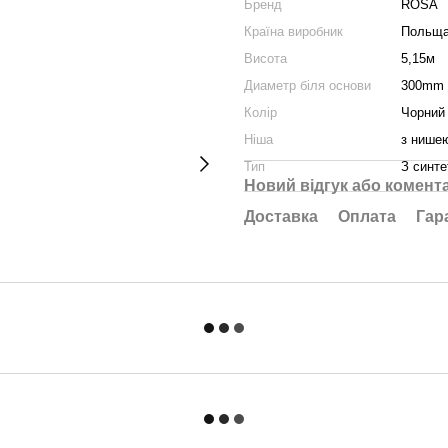
Бренд
ROSA
Країна виробник
Польщ
Висота
5,15м
Диаметр біля основи
300mm
Колір
Чорний
Ніша
з нишею
Тип
З синт
Новий відгук або комент
Доставка
Оплата
Гар