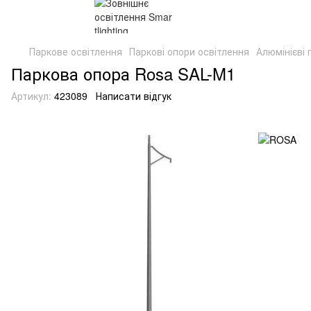
Паркове освітлення
Паркові опори освітлення
Алюмінієві 
Паркова опора Rosa SAL-M1
Артикул:
423089
Написати відгук