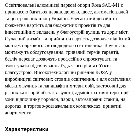
Освітлювальні алюмінієві паркові опори Rosa SAL-M1 є
прикрасою багатьох парків, дорого, шосе, автомагістралей
та центральних площ України. Елегантний дизайн та
бюджетна вартість для бюджетних проектів та для
інвестиційних вкладень у благоустрій вулиць та доріг міст.
Сучасний дизайн та прийнятна вартість дозволяє підвісний
монтаж паркового світлодіодного світильника. Зручність
монтажу та обслуговування, тривалий термін гарантії,
безліч переваг дозволять професійно спроектувати та
змонтувати підсвічування будь-якого рівня об'єкта
благоустрою. Високотехнологічні рішення ROSA у
виробництві світлових стовпів освітлення, а для освітлення
міських вулиць та ландшафтних територій, застосовні для
різних категорій об'єктів: вулиці, адміністративні території,
зони відпочинку городян, парки, автозаправні станції, на
дорогах, в торгово-розважальних комплексах, приватні
апартаменти .
Характеристики