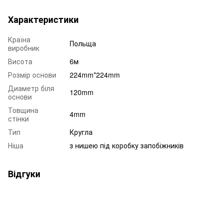
Характеристики
Країна
Польща
виробник
Висота
6м
Розмір основи
224mm*224mm
Диаметр біля
120mm
основи
Товщина
4mm
стінки
Тип
Кругла
Ніша
з нишею під коробку запобіжників
Відгуки