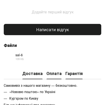
Додайте перший відгук
Написати відгук
Файли
sal-6
109 КБ
PDF
Доставка
Оплата
Гарантія
Самовивіз з нашого магазину — безкоштовно.
«Нововю поштою» по Україні
Кур'єром по Києву
Більше інформації про доставку