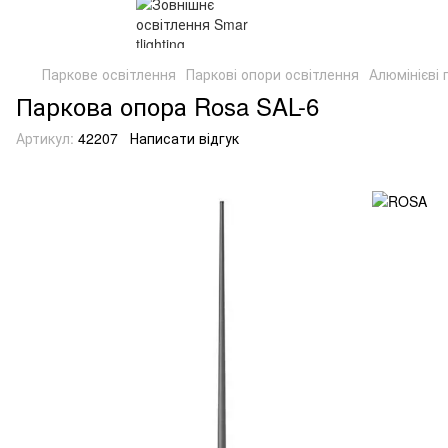
Паркове освітлення
Паркові опори освітлення
Алюмінієві 
Паркова опора Rosa SAL-6
Артикул:
42207
Написати відгук