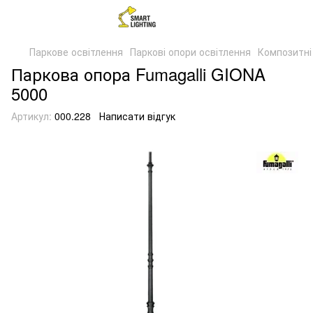
Паркове освітлення
Паркові опори освітлення
Композитні
Паркова опора Fumagalli GIONA
5000
Артикул:
000.228
Написати відгук