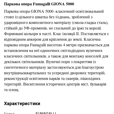
Паркова опора Fumagalli GIONA 5000
Паркова опора GIONA 5000 -класичний освітлювальний
стовп із цільного шматка без з'єднань, зроблений з
удароміцного композитного матеріалу (смола-гладка сталь),
стійкий до УФ-променів, не схильний до іржі та корозії.
Формовані кольори в пасті. Клас ізоляції ІІ. Поставляється з
відповідним анкером для кріплення до землі. Класична
паркова опора Fumagalli висотою 4 метри призначається для
встановлення на неї одиночних світлодіодних вуличних
класичних світильників, а також для монтажу консолей для
декількох світильників. Вуличні пори з покриттям із
синтетичного матеріалу застосовуються для благоустрою
внутрішньоквартальних та усередині дворових територій,
реконструкції освітлення парків та скверів, пішохідних
територій. Висвітлення історичних центрів міст, бульварів
та площ.
Характеристики
Бренд
FUMAGALLI