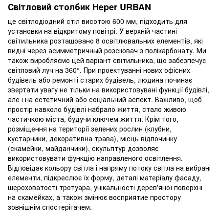
Світловий столбик Heper URBAN
це світлодіодний стіл висотою 600 мм, підходить для
установки на відкритому повітрі. У верхній частині
світильника розташовано 8 освітлювальних елементів, які
видні через асимметричный розсіювач з полікарбонату. Ми
також виробляємо цей варіант світильника, що забезпечує
світловий луч на 360°. При проектуванні нових офісних
будівель або ремонті старих будівель, людина починає
звертати увагу не тільки на використовувані функції будівлі,
але і на естетичний або соціальний аспект. Важливо, щоб
простір навколо будівлі набрало життя, стало живою
частичкою міста, будучи ключем життя. Крім того,
розміщення на території зелених рослин (клубни,
кустарники, декоративна трава), місць відпочинку
(скамейки, майданчики), скульптур дозволяє
використовувати функцію направленого освітлення.
Відповідає кольору світла і напряму потоку світла на вибрані
елементи, підкреслює їх форму, деталі матеріалу фасаду,
шероховатості тротуара, унікальності дерев'яної поверхні
на скамейках, а також змінює восприятие простору
зовнішнім спостерігачем.