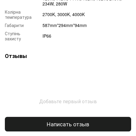
234W, 280W
Колірна
2700K, 3000K, 4000K
температура
Габарити
587mm*294mm*94mm
Ступінь
IP66
захисту
Отзывы
Добавьте первый отзыв
Написать отзыв