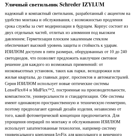
Уличный светильник Schreder IZYLUM
надежный и компактный светильник, разработанный с акцентом на
удобство монтажа и обслуживания, с возможностью продления
срока службы за счет модернизации в будущем. Корпус состоит из
двух отдельных частей, отлитых из алюминия под высоким
давлением; Герметизация плоским закаленным стеклом
обеспечивает высокий уровень защиты и стойкость к ударам.
ИЗИЛЮМ доступен в пяти размерах, оборудованных от 10 до 240
светодиодов, что позволяет предложить наилучшее световое
решение для каждого из возможных применений: от
низковысотных установок, таких как парки, велодорожки или
жилые кварталы, до главных дорог, проспектов и автомагистралей.
Серия ИЗИЛЮМ использует новые оптические системы
LensoFlex®4 и MidFlex™2, построенные на производительности,
компактности, универсальности и стандартизации. Обе системы
имеют одинаковую пространственную и техническую геометрию,
поэтому предполагают единый дизайн изделия, независимо от
того, какой фотометрической концепции предпочитается. Для
упрощения операций по монтажу и обслуживанию ИЗИЛЮМ
использует запатентованные технологии, например систему
универсального крепления IzyFix для консольного и венечного