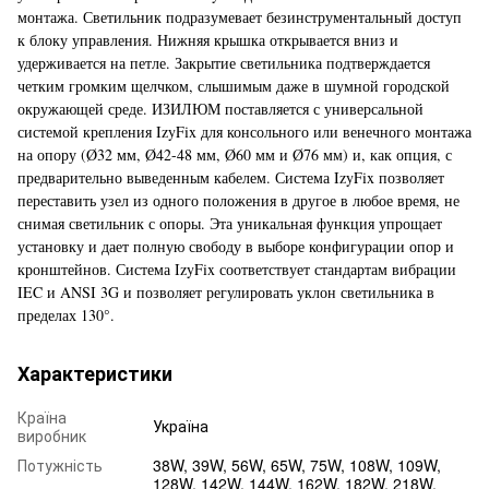
монтажа. Светильник подразумевает безинструментальный доступ
к блоку управления. Нижняя крышка открывается вниз и
удерживается на петле. Закрытие светильника подтверждается
четким громким щелчком, слышимым даже в шумной городской
окружающей среде. ИЗИЛЮМ поставляется с универсальной
системой крепления IzyFix для консольного или венечного монтажа
на опору (Ø32 мм, Ø42-48 мм, Ø60 мм и Ø76 мм) и, как опция, с
предварительно выведенным кабелем. Система IzyFix позволяет
переставить узел из одного положения в другое в любое время, не
снимая светильник с опоры. Эта уникальная функция упрощает
установку и дает полную свободу в выборе конфигурации опор и
кронштейнов. Система IzyFix соответствует стандартам вибрации
IEC и ANSI 3G и позволяет регулировать уклон светильника в
пределах 130°.
Характеристики
Країна
Україна
виробник
Потужність
38W, 39W, 56W, 65W, 75W, 108W, 109W,
128W, 142W, 144W, 162W, 182W, 218W,