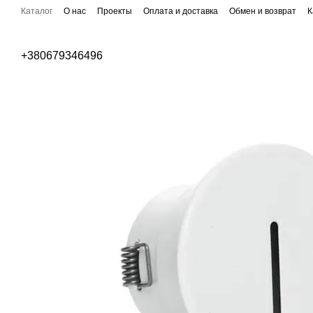
Перейти к основному контенту
Каталог
О нас
Проекты
Оплата и доставка
Обмен и возврат
К
Публичная оферта
Бренды
+380679346496
Уличное освещение
Парковое освещение