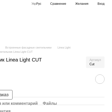
Сравнение
Укр
Рус
Желания
Вход
Спортивное освещение
Производители
Встроенные фасадные светильники
Linea Light
етильник Linea Light CUT
к Linea Light CUT
Артикул
Cut
аказ
 или комментарий
Файлы
антия