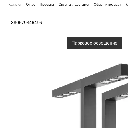
Перейти к основному контенту
Каталог
О нас
Проекты
Оплата и доставка
Обмен и возврат
К
Публичная оферта
Бренды
+380679346496
Уличное освещение
Парковое освещение