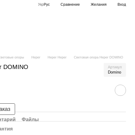
Сравнение
Укр
Рус
Желания
Вход
Спортивное освещение
Производители
Световые опоры
Heper
Heper Heper
Световая опора Heper DOMINO
er DOMINO
Артикул
Domino
аказ
нтарий
Файлы
антия