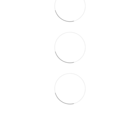
+380679346496
+380501989690