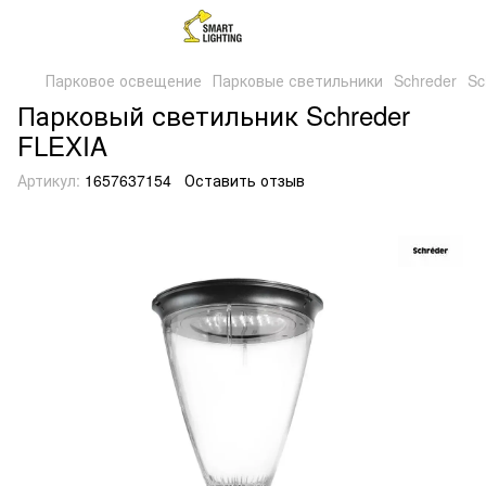
Парковое освещение
Парковые светильники
Schreder
Sc
Парковый светильник Schreder
FLEXIA
Артикул:
1657637154
Оставить отзыв