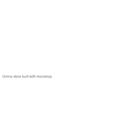
+380679346496
+380501989690
Контакты
Полная версия сайта
Карта сайта
© 2014—2026
Современное европейское уличное освещение
Укр
Рус
Online store built with Horoshop