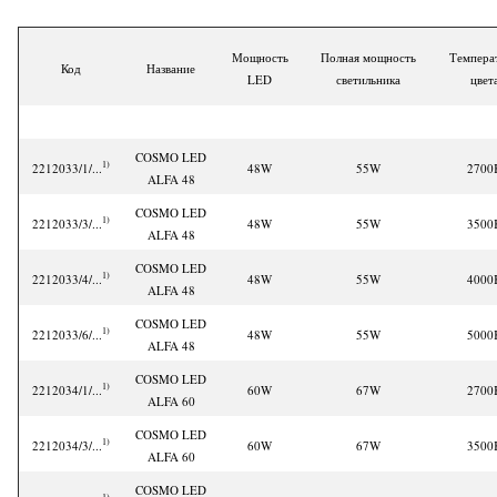
Мощность
Полная мощность
Темпера
Код
Название
LED
светильника
цвет
COSMO LED
1)
2212033/1/...
48W
55W
2700
ALFA 48
COSMO LED
1)
2212033/3/...
48W
55W
3500
ALFA 48
COSMO LED
1)
2212033/4/...
48W
55W
4000
ALFA 48
COSMO LED
1)
2212033/6/...
48W
55W
5000
ALFA 48
COSMO LED
1)
2212034/1/...
60W
67W
2700
ALFA 60
COSMO LED
1)
2212034/3/...
60W
67W
3500
ALFA 60
COSMO LED
1)