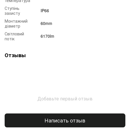
температура
Ступінь
IP66
захисту
Монтажний
60mm
діаметр
Світловий
6170lm
потік
Отзывы
Добавьте первый отзыв
Написать отзыв