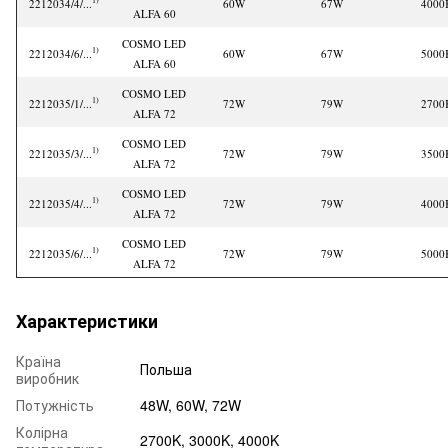
2212034/4/...
60W
67W
4000
ALFA 60
COSMO LED
1)
2212034/6/...
60W
67W
5000
ALFA 60
COSMO LED
1)
2212035/1/...
72W
79W
2700
ALFA 72
COSMO LED
1)
2212035/3/...
72W
79W
3500
ALFA 72
COSMO LED
1)
2212035/4/...
72W
79W
4000
ALFA 72
COSMO LED
1)
2212035/6/...
72W
79W
5000
ALFA 72
Характеристики
Країна
Польша
виробник
Потужність
48W, 60W, 72W
Колірна
2700K, 3000K, 4000K