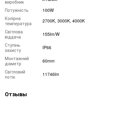
виробник
Потужність
100W
Колірна
2700K, 3000K, 4000K
температура
Світлова
155lm/W
віддача
Ступінь
IP66
захисту
Монтажний
60mm
діаметр
Світловий
11746lm
потік
Отзывы