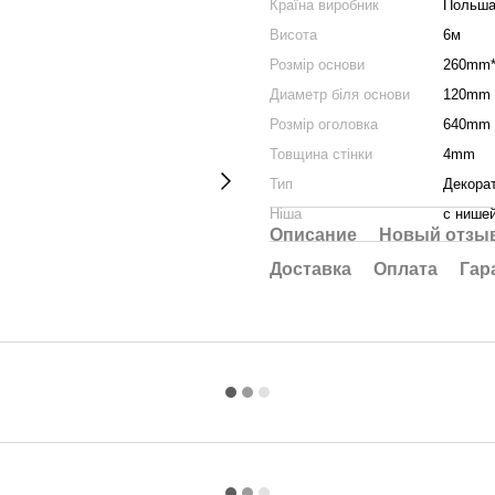
Країна виробник
Польш
Висота
6м
Розмір основи
260mm
Диаметр біля основи
120mm
Розмір оголовка
640mm
Товщина стінки
4mm
Тип
Декора
Ніша
с нише
Описание
Новый отзыв
Доставка
Оплата
Гар