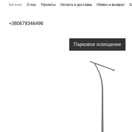
Перейти к основному контенту
Каталог
О нас
Проекты
Оплата и доставка
Обмен и возврат
К
Публичная оферта
Бренды
+380679346496
Уличное освещение
Парковое освещение