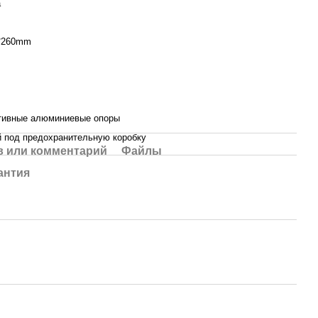
а
*260mm
тивные алюминиевые опоры
й под предохранительную коробку
 или комментарий
Файлы
антия