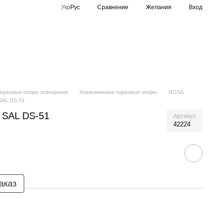
Сравнение
Укр
Рус
Желания
Вход
Спортивное освещение
Производители
Парковые опоры освещения
Алюминиевые парковые опоры
ROSA
SAL DS-51
 SAL DS-51
Артикул
42224
аказ