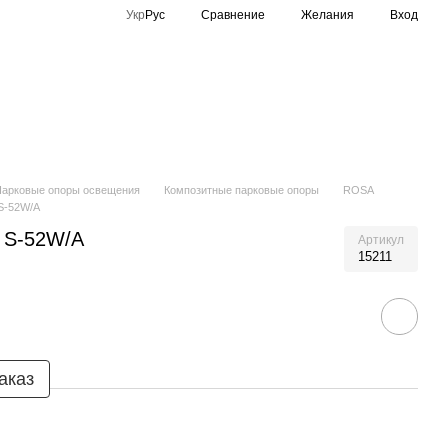
Сравнение
Укр
Рус
Желания
Вход
Спортивное освещение
Производители
Парковые опоры освещения
Композитные парковые опоры
ROSA
S-52W/A
 S-52W/A
Артикул
15211
аказ