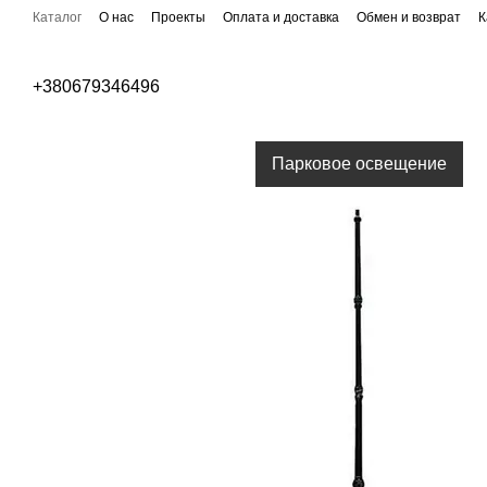
Перейти к основному контенту
Каталог
О нас
Проекты
Оплата и доставка
Обмен и возврат
К
Публичная оферта
Бренды
+380679346496
Уличное освещение
Парковое освещение