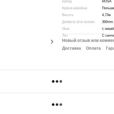
Бренд
ROSA
Країна виробник
Польш
Висота
4,73м
Диаметр біля основи
300mm
Ніша
с нише
Тип
С синт
Новый отзыв или комме
Доставка
Оплата
Гар