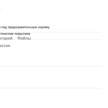
а
й под предохранительную коробку
етическим покрытием
нтарий
Файлы
антия