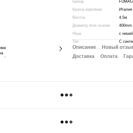
Бренд
FUMAG
Країна виробник
Италия
Висота
4,5м
Диаметр біля основи
400mm
Ніша
с нише
Тип
С синт
Описание
Новый отзыв
Доставка
Оплата
Гар