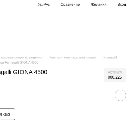
Сравнение
Укр
Рус
Желания
Вход
Спортивное освещение
Производители
Парковые опоры освещения
Композитные парковые опоры
Fumagalli
ра Fumagalli GIONA 4500
galli GIONA 4500
Артикул
000.225
аказ