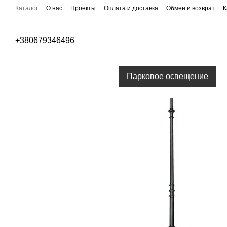
Перейти к основному контенту
Каталог
О нас
Проекты
Оплата и доставка
Обмен и возврат
К
Публичная оферта
Бренды
+380679346496
Уличное освещение
Парковое освещение