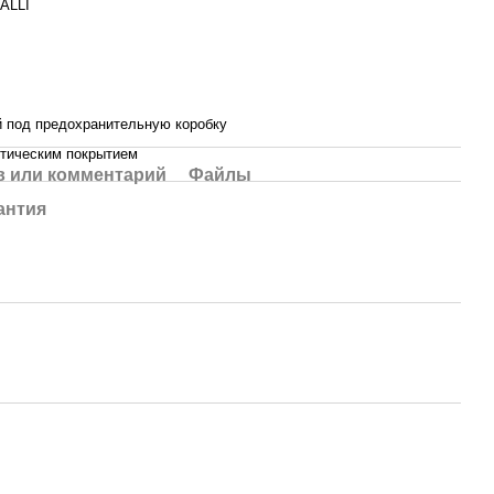
ALLI
й под предохранительную коробку
етическим покрытием
 или комментарий
Файлы
антия