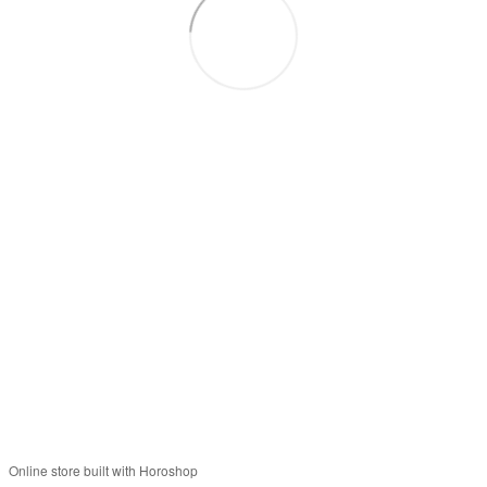
+380679346496
+380501989690
Контакты
Полная версия сайта
Карта сайта
© 2014—2026
Современное европейское уличное освещение
Укр
Рус
Online store built with Horoshop