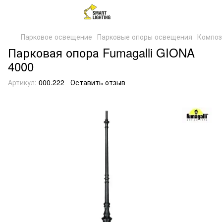
Парковое освещение
Парковые опоры освещения
Композ
Парковая опора Fumagalli GIONA
4000
Артикул:
000.222
Оставить отзыв