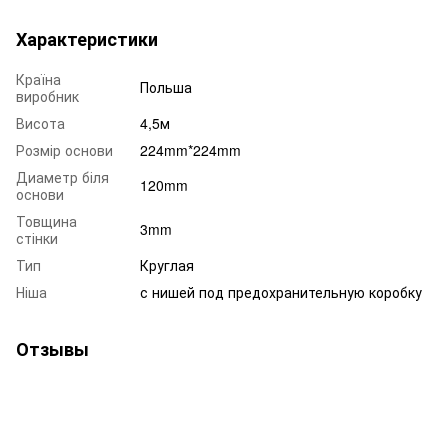
Характеристики
Країна
Польша
виробник
Висота
4,5м
Розмір основи
224mm*224mm
Диаметр біля
120mm
основи
Товщина
3mm
стінки
Тип
Круглая
Ніша
с нишей под предохранительную коробку
Отзывы