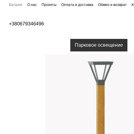
Перейти к основному контенту
Каталог
О нас
Проекты
Оплата и доставка
Обмен и возврат
К
Публичная оферта
Бренды
+380679346496
Уличное освещение
Парковое освещение