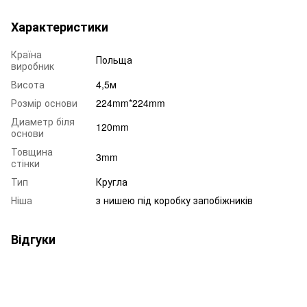
Характеристики
Країна
Польща
виробник
Висота
4,5м
Розмір основи
224mm*224mm
Диаметр біля
120mm
основи
Товщина
3mm
стінки
Тип
Кругла
Ніша
з нишею під коробку запобіжників
Відгуки