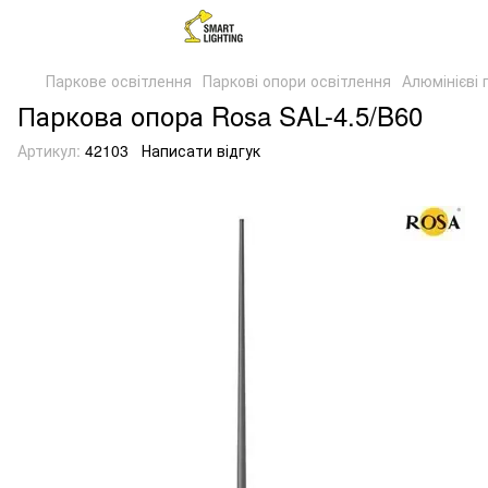
Паркове освітлення
Паркові опори освітлення
Алюмінієві 
Паркова опора Rosa SAL-4.5/B60
Артикул:
42103
Написати відгук